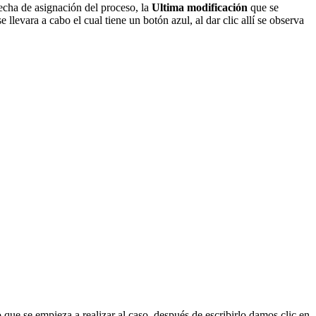
echa de asignación del proceso, la
Ultima
modificación
que se
 llevara a cabo el cual tiene un botón azul, al dar clic allí se observa
ue se empieza a realizar al caso, después de escribirlo damos clic en