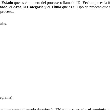
n
Estado
que es el numero del proceseso llamado ID,
Fecha
que es la f
nado
, el
Area
, la
Categoria
y el
Titulo
que es el Tipo de proceso que se
proceso..
ales.
legrama)
con un campo llamado descripción EN el que se escribe el seguimiento q