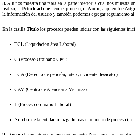
8. Alli nos muestra una tabla en la parte inferior la cual nos muestra u
realizo, la
Prioridad
que tiene el proceso, el
Autor
, a quien fue
Asig
la información del usuario y también podemos agregar seguimiento al 
En la casilla
Titulo
los procesos
pueden iniciar con las siguientes inici
TCL (Liquidacion área Laboral)
C (Proceso Ordinario Civil)
TCA (Derecho de petición, tutela, incidente desacato )
CAV (Centro de Atención a Victimas)
L (Proceso ordinario Laboral)
Nombre de la entidad o juzgado mas el numero de proceso (Te
9. Damos clic en agregar nuevo seguimiento. Nos lleva a una ventana 